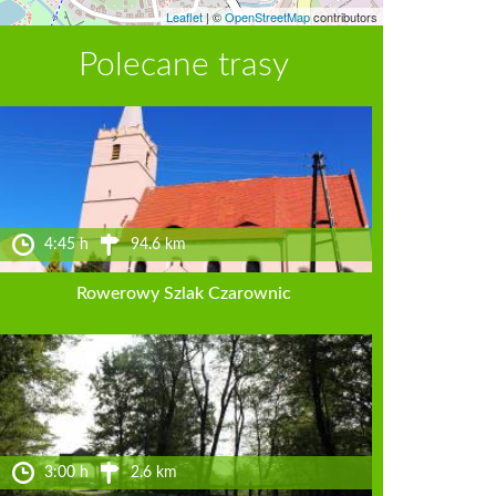
Leaflet
|
©
OpenStreetMap
contributors
Polecane trasy
4:45 h
94.6 km
Rowerowy Szlak Czarownic
3:00 h
2.6 km