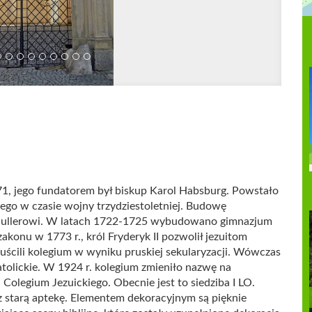
71, jego fundatorem był biskup Karol Habsburg. Powstało
ego w czasie wojny trzydziestoletniej. Budowę
chullerowi. W latach 1722-1725 wybudowano gimnazjum
konu w 1773 r., król Fryderyk II pozwolił jezuitom
puścili kolegium w wyniku pruskiej sekularyzacji. Wówczas
tolickie. W 1924 r. kolegium zmieniło nazwę na
Colegium Jezuickiego. Obecnie jest to siedziba I LO.
az starą aptekę. Elementem dekoracyjnym są pięknie