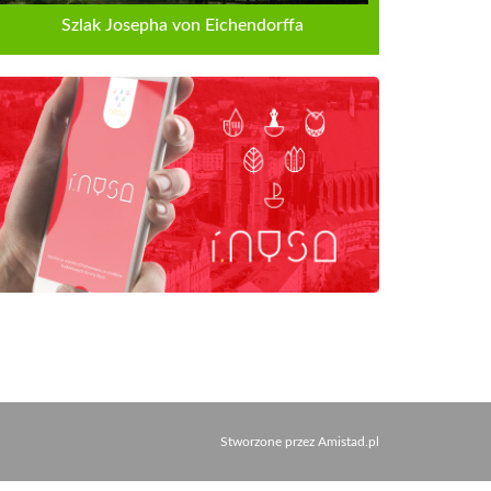
Szlak Josepha von Eichendorffa
Stworzone przez
Amistad.pl