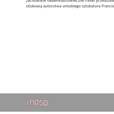
zachowane siedemnastowieczne freski przedstawia
stiukową autorstwa włoskiego sztukatora Francis