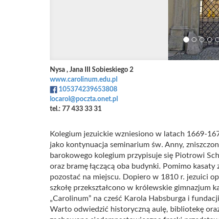
Nysa , Jana III Sobieskiego 2
www.carolinum.edu.pl
105374239653808
locarol@poczta.onet.pl
tel.: 77 433 33 31
Kolegium jezuickie wzniesiono w latach 1669-16
jako kontynuacja seminarium św. Anny, zniszczon
barokowego kolegium przypisuje się Piotrowi S
oraz bramę łączącą oba budynki. Pomimo kasaty za
pozostać na miejscu. Dopiero w 1810 r. jezuici o
szkołę przekształcono w królewskie gimnazjum ka
„Carolinum” na cześć Karola Habsburga i fundacji 
Warto odwiedzić historyczną aulę, bibliotekę or