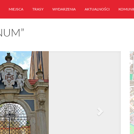
MIEJSCA
TRASY
WYDARZENIA
AKTUALNOŚCI
KOMUNI
NUM”