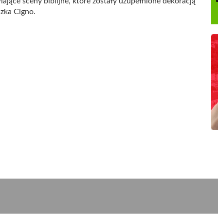
jące sceny biblijne, które zostały uzupełnione dekoracją
zka Cigno.