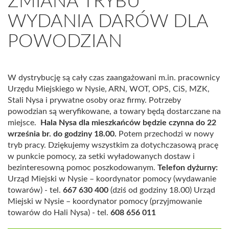
ZMIANA TRYBU
WYDANIA DARÓW DLA
POWODZIAN
W dystrybucję są cały czas zaangażowani m.in. pracownicy
Urzędu Miejskiego w Nysie, ARN, WOT, OPS, CiS, MZK,
Stali Nysa i prywatne osoby oraz firmy. Potrzeby
powodzian są weryfikowane, a towary będą dostarczane na
miejsce.
Hala Nysa dla mieszkańców będzie czynna do 22
września br. do godziny 18.00.
Potem przechodzi w nowy
tryb pracy.
Dziękujemy wszystkim za dotychczasową pracę
w punkcie pomocy, za setki wyładowanych dostaw i
bezinteresowną pomoc poszkodowanym.
Telefon dyżurny:
Urząd Miejski w Nysie – koordynator pomocy (wydawanie
towarów) - tel.
667 630 400
(dziś od godziny 18.00) Urząd
Miejski w Nysie – koordynator pomocy (przyjmowanie
towarów do Hali Nysa) - tel.
608 656 011