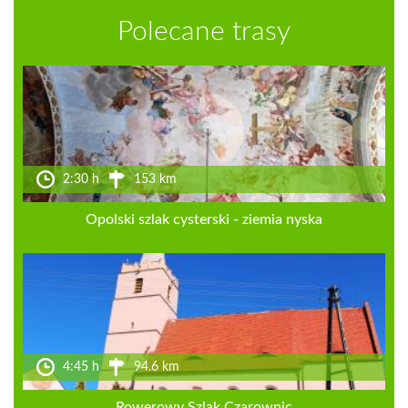
Polecane trasy
2:30 h
153 km
Opolski szlak cysterski - ziemia nyska
4:45 h
94.6 km
Rowerowy Szlak Czarownic