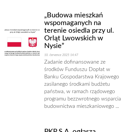
„Budowa mieszkań
wspomaganych na
terenie osiedla przy ul.
Orląt Lwowskich w
Nysie”
10. července 2025 14:47
Zadanie dofinansowane ze
środków Funduszu Dopłat w
Banku Gospodarstwa Krajowego
zasilanego środkami budżetu
państwa, w ramach rządowego
programu bezzwrotnego wsparcia
budownictwa mieszkaniowego ...
PKP S.A. ogłasza