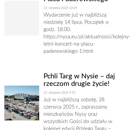
15. července 2025 13:29
Wydarzenie już w najbliższą
niedzielę 14 lipca. Początek o
godz. 18.00.
https://nysa.eu/pl/aktualnosci/kolejny
letni-koncert-na-placu-
paderewskiego-1.html
Pchli Targ w Nysie – daj
rzeczom drugie życie!
15. července 2025 9:55
Już w najbliższą sobotę, 28
czerwca 2025 r., zapraszamy
mieszkańców Nysy oraz
wszystkich Gości do udziału w
kolejnej edycji Pchlego Targu –