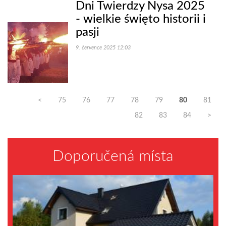
Dni Twierdzy Nysa 2025
- wielkie święto historii i
pasji
9. července 2025 12:03
<
75
76
77
78
79
80
81
82
83
84
>
Doporučená místa