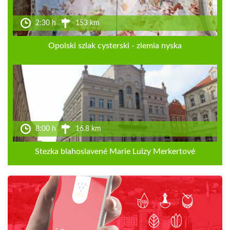
2:30 h
153 km
Opolski szlak cysterski - ziemia nyska
8:00 h
16.8 km
Stezka blahoslavené Marie Luizy Merkertové