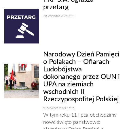
przetarg
10. července 2025 8:11
Narodowy Dzień Pamięci
o Polakach – Ofiarach
Ludobójstwa
dokonanego przez OUN i
UPA na ziemiach
wschodnich II
Rzeczypospolitej Polskiej
9. července 2025 15:15
W tym roku 11 lipca obchodzimy
nowe święto państwowe: