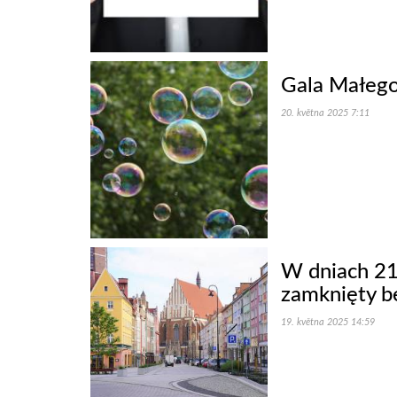
Gala Małego
20. května 2025 7:11
W dniach 21
zamknięty b
19. května 2025 14:59