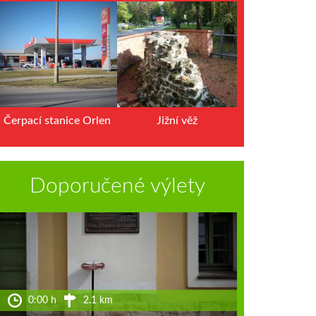
III Sobieski
Čerpací stanice Orlen
Jižní věž
Doporučené výlety
0:00 h
2.1 km