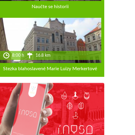
Naučte se historii
8:00 h
16.8 km
Stezka blahoslavené Marie Luizy Merkertové