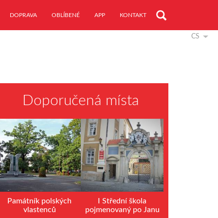
DOPRAVA
OBLÍBENÉ
APP
KONTAKT
CS
Doporučená místa
Památník polských
I Střední škola
vlastenců
pojmenovaný po Janu