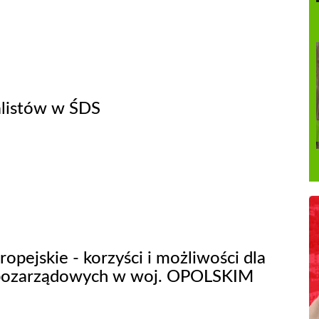
alistów w ŚDS
opejskie - korzyści i możliwości dla
 pozarządowych w woj. OPOLSKIM