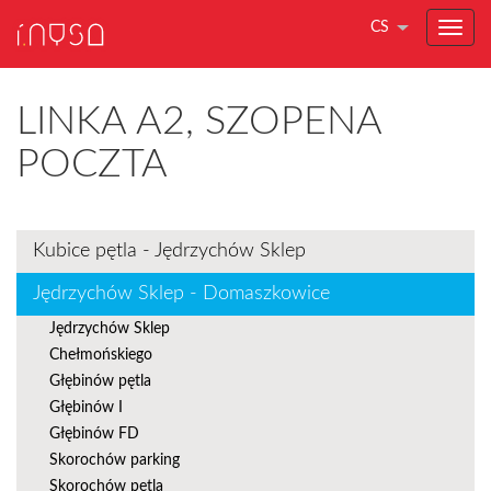
CS
LINKA A2, SZOPENA
POCZTA
Kubice pętla - Jędrzychów Sklep
Jędrzychów Sklep - Domaszkowice
Jędrzychów Sklep
Chełmońskiego
Głębinów pętla
Głębinów I
Głębinów FD
Skorochów parking
Skorochów pętla