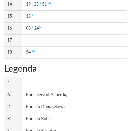
K
D
KA
14
19
23
51
D
15
13
D
K
16
08
24
17
DA
18
54
Legenda
*
A
Kurs przez ul. Saperską
D
Kurs do Domaszkowic
K
Kurs do Kubic