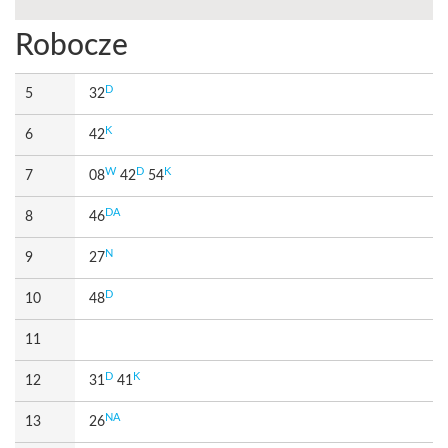
Robocze
D
5
32
K
6
42
W
D
K
7
08
42
54
DA
8
46
N
9
27
D
10
48
11
D
K
12
31
41
NA
13
26