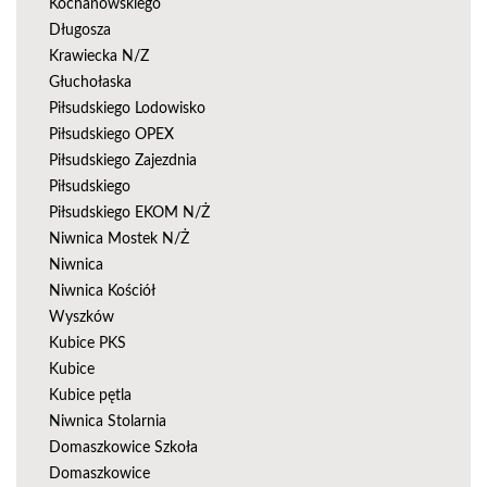
Kochanowskiego
Długosza
Krawiecka N/Z
Głuchołaska
Piłsudskiego Lodowisko
Piłsudskiego OPEX
Piłsudskiego Zajezdnia
Piłsudskiego
Piłsudskiego EKOM N/Ż
Niwnica Mostek N/Ż
Niwnica
Niwnica Kościół
Wyszków
Kubice PKS
Kubice
Kubice pętla
Niwnica Stolarnia
Domaszkowice Szkoła
Domaszkowice