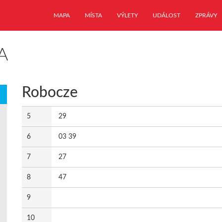
MAPA
MÍSTA
VÝLETY
UDÁLOST
ZPRÁVY
A
Robocze
5
29
6
03 39
7
27
8
47
9
10