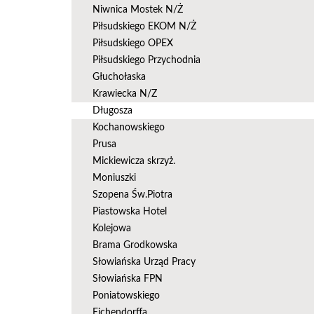
Niwnica Mostek N/Ż
Piłsudskiego EKOM N/Ż
Piłsudskiego OPEX
Piłsudskiego Przychodnia
Głuchołaska
Krawiecka N/Z
Długosza
Kochanowskiego
Prusa
Mickiewicza skrzyż.
Moniuszki
Szopena Św.Piotra
Piastowska Hotel
Kolejowa
Brama Grodkowska
Słowiańska Urząd Pracy
Słowiańska FPN
Poniatowskiego
Eichendorffa