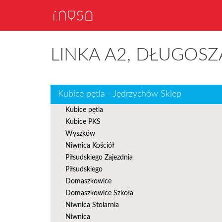
LINKA A2, DŁUGOSZ
Kubice pętla - Jędrzychów Sklep
Kubice pętla
Kubice PKS
Wyszków
Niwnica Kościół
Piłsudskiego Zajezdnia
Piłsudskiego
Domaszkowice
Domaszkowice Szkoła
Niwnica Stolarnia
Niwnica