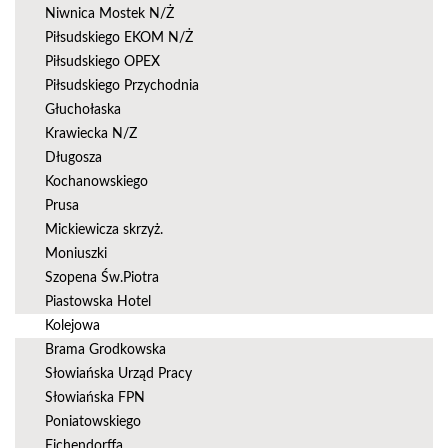
Niwnica Mostek N/Ż
Piłsudskiego EKOM N/Ż
Piłsudskiego OPEX
Piłsudskiego Przychodnia
Głuchołaska
Krawiecka N/Z
Długosza
Kochanowskiego
Prusa
Mickiewicza skrzyż.
Moniuszki
Szopena Św.Piotra
Piastowska Hotel
Kolejowa
Brama Grodkowska
Słowiańska Urząd Pracy
Słowiańska FPN
Poniatowskiego
Eichendorffa