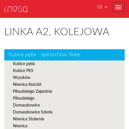
CS
LINKA A2, KOLEJOWA
Kubice pętla - Jędrzychów Sklep
Kubice pętla
Kubice PKS
Wyszków
Niwnica Kościół
Piłsudskiego Zajezdnia
Piłsudskiego
Domaszkowice
Domaszkowice Szkoła
Niwnica Stolarnia
Niwnica