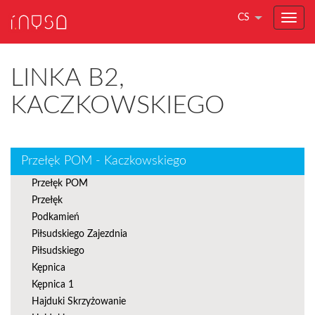
CS
LINKA B2,
KACZKOWSKIEGO
Przełęk POM - Kaczkowskiego
Przełęk POM
Przełęk
Podkamień
Piłsudskiego Zajezdnia
Piłsudskiego
Kępnica
Kępnica 1
Hajduki Skrzyżowanie