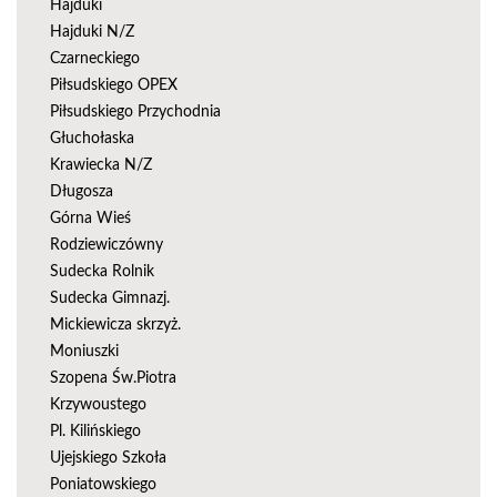
Hajduki
Hajduki N/Z
Czarneckiego
Piłsudskiego OPEX
Piłsudskiego Przychodnia
Głuchołaska
Krawiecka N/Z
Długosza
Górna Wieś
Rodziewiczówny
Sudecka Rolnik
Sudecka Gimnazj.
Mickiewicza skrzyż.
Moniuszki
Szopena Św.Piotra
Krzywoustego
Pl. Kilińskiego
Ujejskiego Szkoła
Poniatowskiego