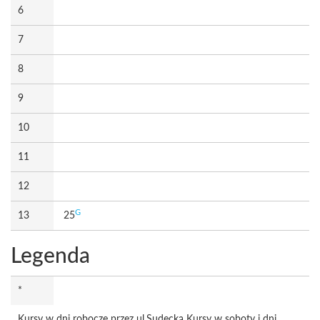
6
7
8
9
10
11
12
G
13
25
Legenda
*
Kursy w dni robocze przez ul.Sudecką Kursy w soboty i dni