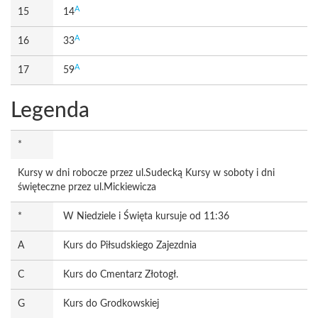
A
15
14
A
16
33
A
17
59
Legenda
*
Kursy w dni robocze przez ul.Sudecką Kursy w soboty i dni
święteczne przez ul.Mickiewicza
*
W Niedziele i Święta kursuje od 11:36
A
Kurs do Piłsudskiego Zajezdnia
C
Kurs do Cmentarz Złotogł.
G
Kurs do Grodkowskiej