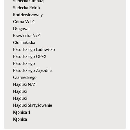
Sudecka Gimnazj.
Sudecka Rolnik
Rodziewiczówny
Górna Wieś
Długosza
Krawiecka N/Z
Głuchołaska
Piłsudskiego Lodowisko
Piłsudskiego OPEX
Piłsudskiego
Piłsudskiego Zajezdnia
Czarneckiego
Hajduki N/Z
Hajduki
Hajduki
Hajduki Skrzyżowanie
Kępnica 1
Kępnica