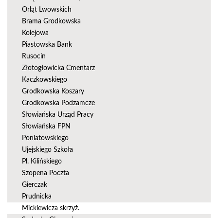
Orląt Lwowskich
Brama Grodkowska
Kolejowa
Piastowska Bank
Rusocin
Złotogłowicka Cmentarz
Kaczkowskiego
Grodkowska Koszary
Grodkowska Podzamcze
Słowiańska Urząd Pracy
Słowiańska FPN
Poniatowskiego
Ujejskiego Szkoła
Pl. Kilińskiego
Szopena Poczta
Gierczak
Prudnicka
Mickiewicza skrzyż.