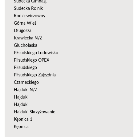
Sudecka Gimnazj.
Sudecka Rolnik
Rodziewiczówny
Górna Wieś
Długosza
Krawiecka N/Z
Głuchołaska
Piłsudskiego Lodowisko
Piłsudskiego OPEX
Piłsudskiego
Piłsudskiego Zajezdnia
Czarneckiego
Hajduki N/Z
Hajduki
Hajduki
Hajduki Skrzyżowanie
Kępnica 1
Kępnica