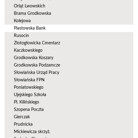
Orląt Lwowskich
Brama Grodkowska
Kolejowa
Piastowska Bank
Rusocin
Złotogłowicka Cmentarz
Kaczkowskiego
Grodkowska Koszary
Grodkowska Podzamcze
Słowiańska Urząd Pracy
Słowiańska FPN
Poniatowskiego
Ujejskiego Szkoła
Pl. Kilińskiego
Szopena Poczta
Gierczak
Prudnicka
Mickiewicza skrzyż.