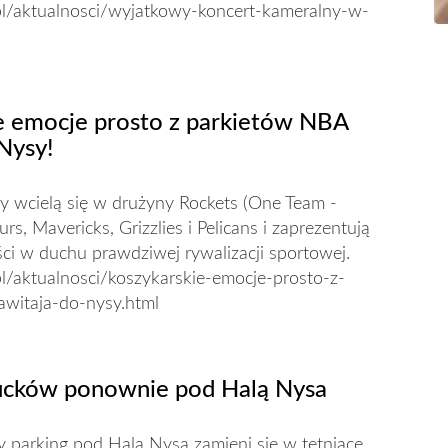
/pl/aktualnosci/wyjatkowy-koncert-kameralny-w-
e emocje prosto z parkietów NBA
Nysy!
y wcielą się w drużyny Rockets (One Team -
rs, Mavericks, Grizzlies i Pelicans i zaprezentują
ci w duchu prawdziwej rywalizacji sportowej.
pl/aktualnosci/koszykarskie-emocje-prosto-z-
awitaja-do-nysy.html
ucków ponownie pod Halą Nysa
ny parking pod Halą Nysa zamieni się w tętniące