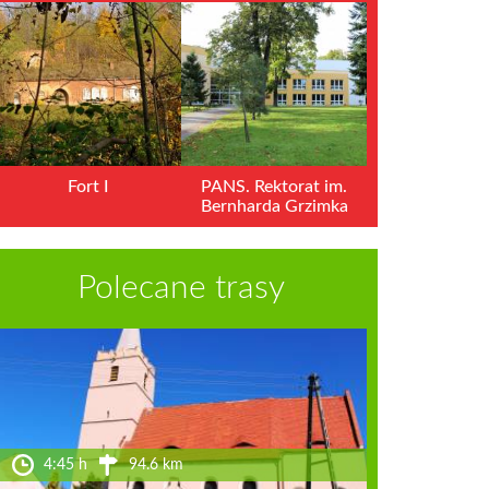
Fort I
PANS. Rektorat im.
Bernharda Grzimka
Polecane trasy
4:45 h
94.6 km