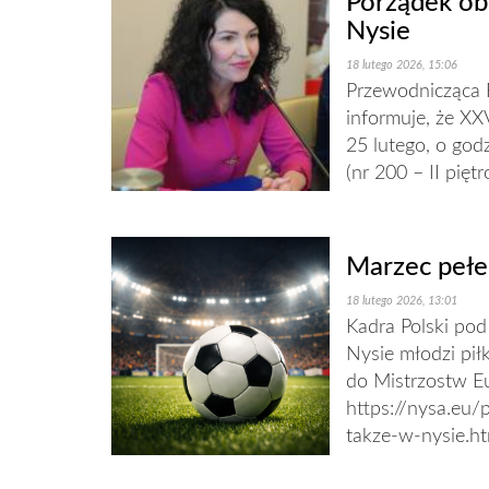
Porządek obr
Nysie
18 lutego 2026, 15:06
Przewodnicząca R
informuje, że XX
25 lutego, o godz
(nr 200 – II pięt
Marzec pełe
18 lutego 2026, 13:01
Kadra Polski po
Nysie młodzi pił
do Mistrzostw Eu
https://nysa.eu/
takze-w-nysie.ht