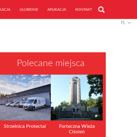
KACJA
ULUBIONE
APLIKACJA
KONTAKT
PL
Polecane miejsca
Strzelnica Protectal
Forteczna Wieża
Ciśnień