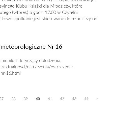
 Biblioteka Publiczna w Nysie zaprasza na kolejne
yjnego Klubu Książki dla Młodzieży, które
lutego (wtorek) o godz. 17.00 w Czytelni
tkowo spotkanie jest skierowane do młodzieży od
 meteorologiczne Nr 16
unikat dotyczący oblodzenia.
pl/aktualnosci/ostrzezenia/ostrzezenie-
-nr-16.html
37
38
39
40
41
42
43
44
>