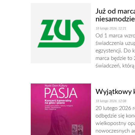
Już od marca
niesamodzie
18 lutego 2026, 12:21
Od 1 marca wzro
świadczenia uzup
egzystencji. Do 
marca będzie to 
świadczeń, którą
Wyjątkowy 
18 lutego 2026, 12:08
20 lutego 2026 
odbędzie się kon
wielkopostny op
nowoczesnych ara