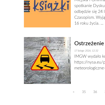
Miejska i Gminna
spotkanie Dyskus
odbędzie się 24 
Czasopism. Wyją
16 roku życia. ...
Ostrzeżenie
17 lutego 2026, 12:32
IMGW wydało kom
https://nysa.eu/
meteorologiczne
<
35
36