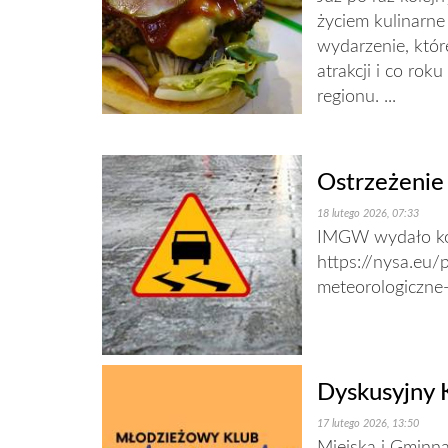
życiem kulinarne
wydarzenie, któr
atrakcji i co ro
regionu. ...
Ostrzeżenie
18 lutego 2026, 07:33
IMGW wydało kom
https://nysa.eu/
meteorologiczne
Dyskusyjny K
17 lutego 2026, 13:50