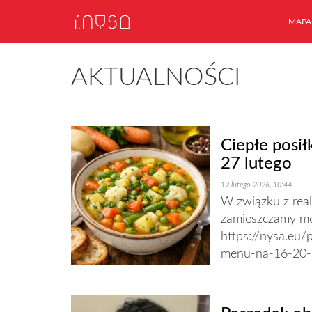
MAPA
AKTUALNOŚCI
Ciepłe posił
27 lutego
19 lutego 2026, 10:44
W związku z reali
zamieszczamy men
https://nysa.eu/p
menu-na-16-20-l