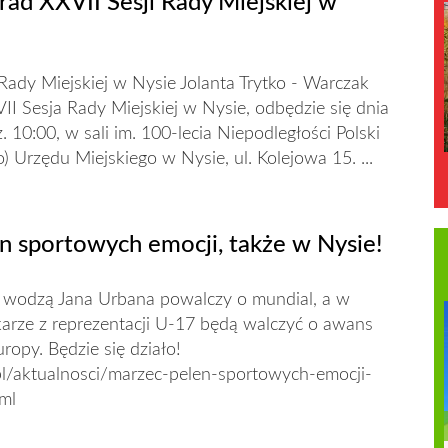
ad XXVII Sesji Rady Miejskiej w
ady Miejskiej w Nysie Jolanta Trytko - Warczak
VII Sesja Rady Miejskiej w Nysie, odbędzie się dnia
. 10:00, w sali im. 100-lecia Niepodległości Polski
ro) Urzędu Miejskiego w Nysie, ul. Kolejowa 15. ...
n sportowych emocji, także w Nysie!
d wodzą Jana Urbana powalczy o mundial, a w
karze z reprezentacji U-17 będą walczyć o awans
ropy. Będzie się działo!
pl/aktualnosci/marzec-pelen-sportowych-emocji-
ml