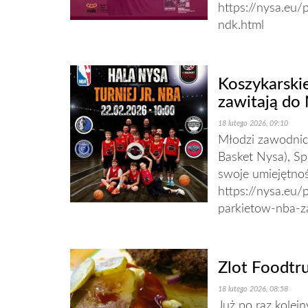
https://nysa.eu
ndk.html
Koszykarski
zawitają do 
18 lutego 2026, 09:10
Młodzi zawodnic
Basket Nysa), Spu
swoje umiejętnoś
https://nysa.eu/
parkietow-nba-z
Zlot Foodtr
18 lutego 2026, 08:58
Już po raz kolej