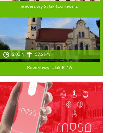
Rowerowy Szlak Czarownic
3:00 h
59.6 km
Rowerowy szlak R-16