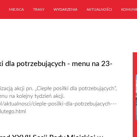
MIEJSCA
TRASY
WYDARZENIA
AKTUALNOŚCI
KOMUNI
ki dla potrzebujących - menu na 23-
zacją akcji pn. „Ciepłe posiłki dla potrzebujących”,
u na kolejny tydzień akcji.
l/aktualnosci/cieple-posilki-dla-potrzebujacych---
utego.html