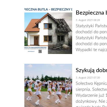
Bezpieczna 
5. August 2025 08:28
Statystyki Państ
dochodzi do pon
Statystyki Państ
dochodzi do pon
Wypadki te najczę
Szykują dob
5. August 2025 07:30
Sołectwo Kępnic
sierpnia. Sołect
Wydarzenie już 
dożynkowy. Nie 