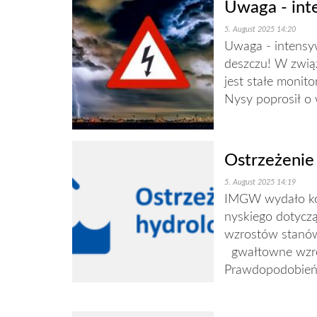
Uwaga - int
5. August 2025 14:20
Uwaga - intensy
deszczu! W zwią
jest stałe monit
Nysy poprosił o 
Ostrzeżenie
5. August 2025 14:19
IMGW wydało kom
nyskiego dotycz
wzrostów stanów
gwałtowne wzro
Prawdopodobieńs