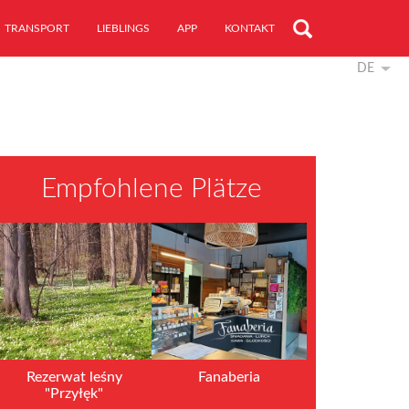
TRANSPORT
LIEBLINGS
APP
KONTAKT
DE
Empfohlene Plätze
Rezerwat leśny
Fanaberia
"Przyłęk"