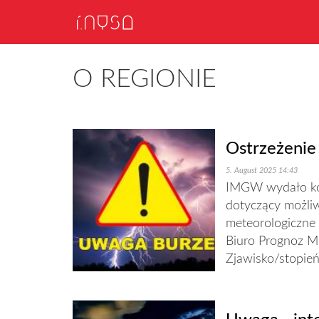
O REGIONIE
Ostrzeżenie
5. August 2025 14:43
IMGW wydało kom
dotyczący możliw
meteorologiczn
Biuro Prognoz M
Zjawisko/stopień.