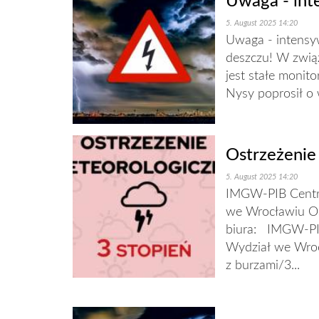
Uwaga - int
5. August 2025 14:20
Uwaga - intensy
deszczu! W zwią
jest stałe monit
Nysy poprosił o 
Ostrzeżenie
5. August 2025 14:20
IMGW-PIB Centra
we Wrocławiu O
biura: IMGW-PIB
Wydział we Wroc
z burzami/3...