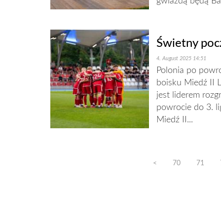
gwiazdą będą Baci
Świetny poc
4. August 2025 14:51
Polonia po powro
boisku Miedź II L
jest liderem roz
powrocie do 3. l
Miedź II...
<
70
71