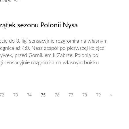
ary. -...
zątek sezonu Polonii Nysa
cie do 3. ligi sensacyjnie rozgromiła na własnym
egnica aż 4:0. Nasz zespół po pierwszej kolejce
grywek, przed Górnikiem II Zabrze. Polonia po
igi sensacyjnie rozgromiła na własnym boisku
72
73
74
75
76
77
78
79
>