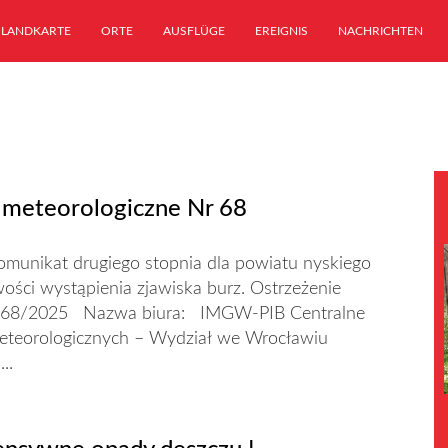
LANDKARTE
ORTE
AUSFLÜGE
EREIGNIS
NACHRICHTEN
 meteorologiczne Nr 68
unikat drugiego stopnia dla powiatu nyskiego
ości wystąpienia zjawiska burz. Ostrzeżenie
e 68/2025 Nazwa biura: IMGW-PIB Centralne
eteorologicznych – Wydział we Wrocławiu
..