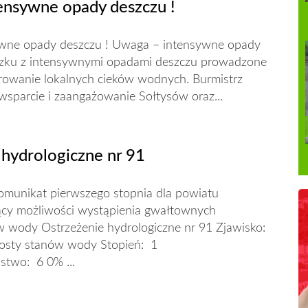
ensywne opady deszczu !
wne opady deszczu ! Uwaga – intensywne opady
zku z intensywnymi opadami deszczu prowadzone
orowanie lokalnych cieków wodnych. Burmistrz
wsparcie i zaangażowanie Sołtysów oraz...
 hydrologiczne nr 91
unikat pierwszego stopnia dla powiatu
ący możliwości wystąpienia gwałtownych
 wody Ostrzeżenie hydrologiczne nr 91 Zjawisko:
sty stanów wody Stopień: 1
two: 6 0% ...