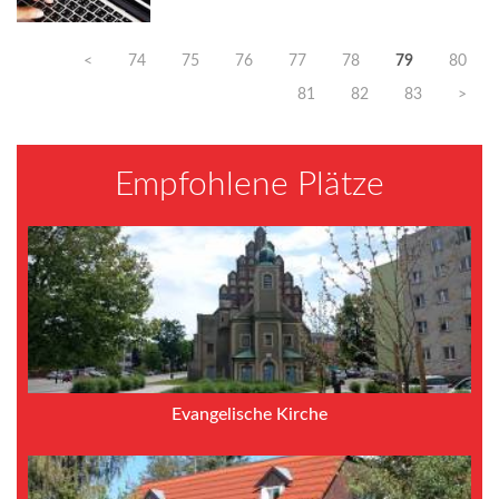
<
74
75
76
77
78
79
80
81
82
83
>
Empfohlene Plätze
Evangelische Kirche