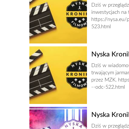
Dziś w przegląd
inwestycjach na 
https://nysa.eu/
523.html
Nyska Kroni
Dziś w wiadomośc
trwającym jarma
przez MZK. https
--odc-522.html
Nyska Kroni
Dziś w przegląd