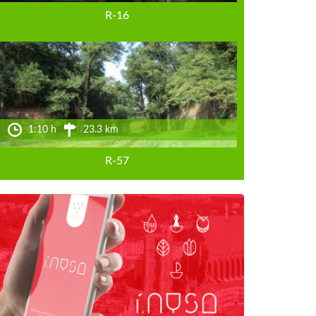
R-16
1:10 h
23.3 km
R-57