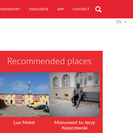
TRANSPORT
FAVOURITE
APP
CONTACT
EN
Recommended places
Lux Motel
Monument to Jerzy
Kozarzewski