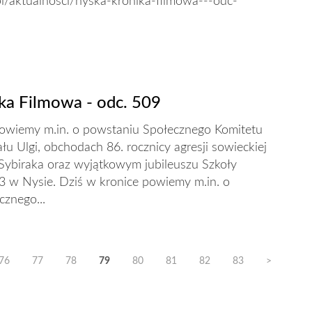
pl/aktualnosci/nyska-kronika-filmowa---odc-
ka Filmowa - odc. 509
powiemy m.in. o powstaniu Społecznego Komitetu
u Ulgi, obchodach 86. rocznicy agresji sowieckiej
 Sybiraka oraz wyjątkowym jubileuszu Szkoły
3 w Nysie. Dziś w kronice powiemy m.in. o
znego...
76
77
78
79
80
81
82
83
>