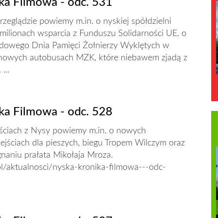
ka Filmowa - odc. 531
zeglądzie powiemy m.in. o nyskiej spółdzielni
 milionach wsparcia z Funduszu Solidarności UE, o
owego Dnia Pamięci Żołnierzy Wyklętych w
o nowych autobusach MZK, które niebawem zjadą z
...
ka Filmowa - odc. 528
ciach z Nysy powiemy m.in. o nowych
ejściach dla pieszych, biegu Tropem Wilczym oraz
naniu prałata Mikołaja Mroza.
pl/aktualnosci/nyska-kronika-filmowa---odc-