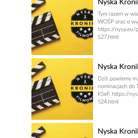
Nyska Kroni
Tym razem w wia
WOŚP oraz o wyg
https://nysa.eu/
527.html
Nyska Kroni
Dziś powiemy m.i
nominacjach do 
KSeF. https://ny
524.html
Nyska Kroni