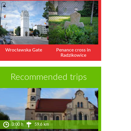
Wrocławska Gate
Penance cross in
Radzikowice
Recommended trips
3:00 h
59.6 km