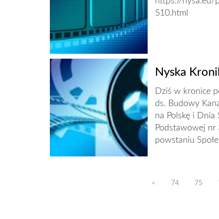
https://nysa.eu/
510.html
Nyska Kroni
Dziś w kronice 
ds. Budowy Kanał
na Polskę i Dnia
Podstawowej nr 
powstaniu Społec
<
74
75