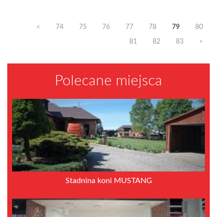
<
74
75
76
77
78
79
80
81
82
83
>
Polecane miejsca
Stadnina koni MUSTANG