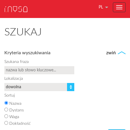
PL
SZUKAJ
Kryteria wyszukiwania
zwiń
Szukana fraza
Lokalizacja
Sortuj
Nazwa
Dystans
Waga
Dokładność