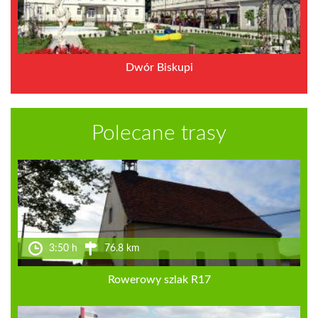
Dwór Biskupi
Polecane trasy
3:50 h
76.8 km
Rowerowy szlak R17