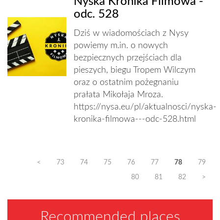
Nyska Kronika Filmowa -
odc. 528
Dziś w wiadomościach z Nysy
powiemy m.in. o nowych
bezpiecznych przejściach dla
pieszych, biegu Tropem Wilczym
oraz o ostatnim pożegnaniu
prałata Mikołaja Mroza.
https://nysa.eu/pl/aktualnosci/nyska-
kronika-filmowa---odc-528.html
<
73
74
75
76
77
78
79
80
81
82
>
Recommended places