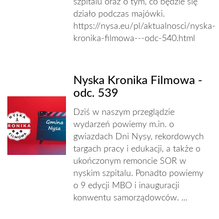
szpitalu oraz o tym, co będzie się
działo podczas majówki.
https://nysa.eu/pl/aktualnosci/nyska-
kronika-filmowa---odc-540.html
Nyska Kronika Filmowa -
odc. 539
Dziś w naszym przeglądzie
wydarzeń powiemy m.in. o
gwiazdach Dni Nysy, rekordowych
targach pracy i edukacji, a także o
ukończonym remoncie SOR w
nyskim szpitalu. Ponadto powiemy
o 9 edycji MBO i inauguracji
konwentu samorządowców. ...