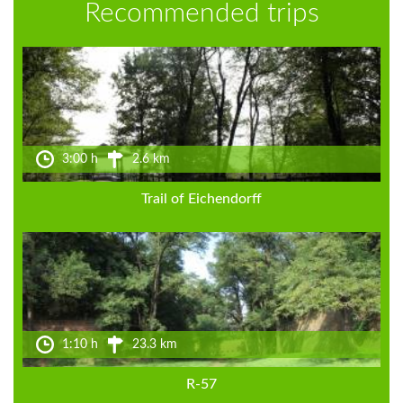
Recommended trips
3:00 h
2.6 km
Trail of Eichendorff
1:10 h
23.3 km
R-57