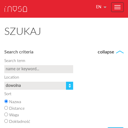
EN
SZUKAJ
Search criteria
collapse
Search term
Location
Sort
Nazwa
Distance
Waga
Dokładność