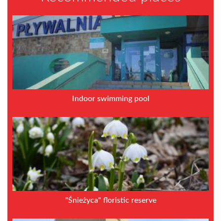
Indoor swimming pool
"Śnieżyca" floristic reserve