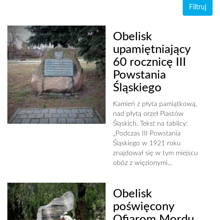
Obelisk
upamiętniający
60 rocznicę III
Powstania
Śląskiego
Kamień z płyta pamiątkową,
nad płytą orzeł Piastów
Śląskich. Tekst na tablicy:
„Podczas III Powstania
Śląskiego w 1921 roku
znajdował się w tym miejscu
obóz z więzionymi...
Obelisk
poświęcony
Ofiarom Mordu