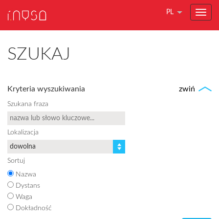
PL
SZUKAJ
Kryteria wyszukiwania
zwiń
Szukana fraza
Lokalizacja
Sortuj
Nazwa
Dystans
Waga
Dokładność