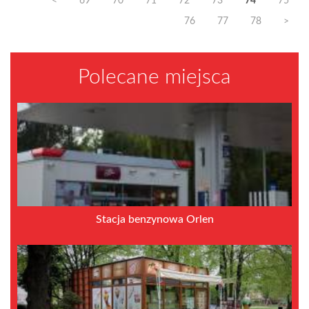
<
69
70
71
72
73
74
75
76
77
78
>
Polecane miejsca
Stacja benzynowa Orlen