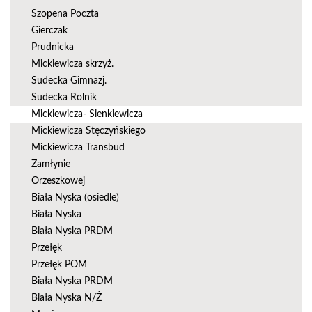
Szopena Poczta
Gierczak
Prudnicka
Mickiewicza skrzyż.
Sudecka Gimnazj.
Sudecka Rolnik
Mickiewicza- Sienkiewicza
Mickiewicza Stęczyńskiego
Mickiewicza Transbud
Zamłynie
Orzeszkowej
Biała Nyska (osiedle)
Biała Nyska
Biała Nyska PRDM
Przełęk
Przełęk POM
Biała Nyska PRDM
Biała Nyska N/Ż