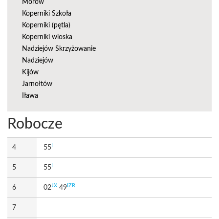
Morów
Koperniki Szkoła
Koperniki (pętla)
Koperniki wioska
Nadziejów Skrzyżowanie
Nadziejów
Kijów
Jarnołtów
Iława
Robocze
I
4
55
I
5
55
JX
IZR
6
02
49
7