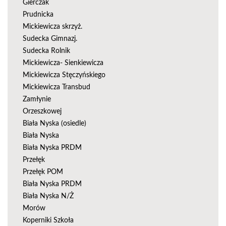
Gierczak
Prudnicka
Mickiewicza skrzyż.
Sudecka Gimnazj.
Sudecka Rolnik
Mickiewicza- Sienkiewicza
Mickiewicza Stęczyńskiego
Mickiewicza Transbud
Zamłynie
Orzeszkowej
Biała Nyska (osiedle)
Biała Nyska
Biała Nyska PRDM
Przełęk
Przełęk POM
Biała Nyska PRDM
Biała Nyska N/Ż
Morów
Koperniki Szkoła