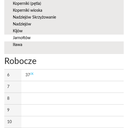
Koperniki (pętla)
Koperniki wioska
Nadziejów Skrzyżowanie
Nadziejów
Kijów
Jarnołtów
Iława
Robocze
JX
6
37
7
8
9
10