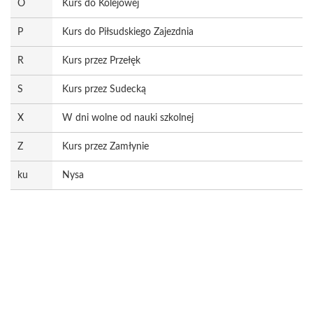
O
Kurs do Kolejowej
P
Kurs do Piłsudskiego Zajezdnia
R
Kurs przez Przełęk
S
Kurs przez Sudecką
X
W dni wolne od nauki szkolnej
Z
Kurs przez Zamłynie
ku
Nysa