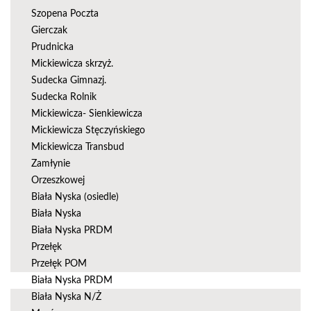
Szopena Poczta
Gierczak
Prudnicka
Mickiewicza skrzyż.
Sudecka Gimnazj.
Sudecka Rolnik
Mickiewicza- Sienkiewicza
Mickiewicza Stęczyńskiego
Mickiewicza Transbud
Zamłynie
Orzeszkowej
Biała Nyska (osiedle)
Biała Nyska
Biała Nyska PRDM
Przełęk
Przełęk POM
Biała Nyska PRDM
Biała Nyska N/Ż