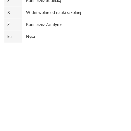
S
Kurs przez Sudecką
X
W dni wolne od nauki szkolnej
Z
Kurs przez Zamłynie
ku
Nysa