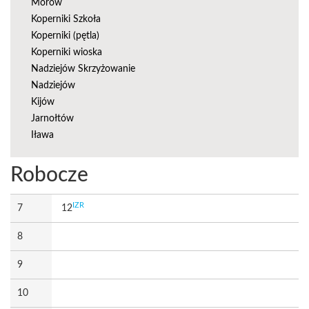
Morów
Koperniki Szkoła
Koperniki (pętla)
Koperniki wioska
Nadziejów Skrzyżowanie
Nadziejów
Kijów
Jarnołtów
Iława
Robocze
IZR
7
12
8
9
10