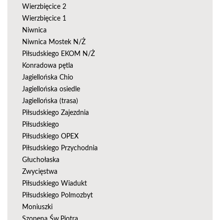
Wierzbięcice 2
Wierzbięcice 1
Niwnica
Niwnica Mostek N/Ż
Piłsudskiego EKOM N/Ż
Konradowa pętla
Jagiellońska Chio
Jagiellońska osiedle
Jagiellońska (trasa)
Piłsudskiego Zajezdnia
Piłsudskiego
Piłsudskiego OPEX
Piłsudskiego Przychodnia
Głuchołaska
Zwycięstwa
Piłsudskiego Wiadukt
Piłsudskiego Polmozbyt
Moniuszki
Szopena Św.Piotra