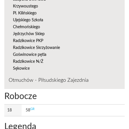
Krzywoustego
Pl. Kilińskiego
Ujejskiego Szkoła
Chełmońskiego
Jędrzychów Sklep
Radzikowice PKP
Radzikowice Skrzyżowanie
Goświnowice pętla
Radzikowice N/Ż
Sękowice
Otmuchów - Piłsudskiego Zajezdnia
Robocze
GR
18
58
Legenda