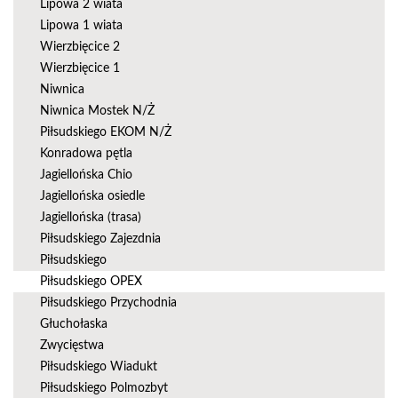
Lipowa 2 wiata
Lipowa 1 wiata
Wierzbięcice 2
Wierzbięcice 1
Niwnica
Niwnica Mostek N/Ż
Piłsudskiego EKOM N/Ż
Konradowa pętla
Jagiellońska Chio
Jagiellońska osiedle
Jagiellońska (trasa)
Piłsudskiego Zajezdnia
Piłsudskiego
Piłsudskiego OPEX
Piłsudskiego Przychodnia
Głuchołaska
Zwycięstwa
Piłsudskiego Wiadukt
Piłsudskiego Polmozbyt