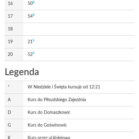
R
16
50
R
17
54
18
S
19
21
P
20
52
Legenda
*
W Niedziele i Święta kursuje od 12:21
A
Kurs do Piłsudskiego Zajezdnia
D
Kurs do Domaszkowic
G
Kurs do Goświnowic
K
Kurs przez ul.Kolejową