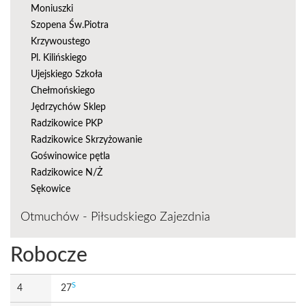
Moniuszki
Szopena Św.Piotra
Krzywoustego
Pl. Kilińskiego
Ujejskiego Szkoła
Chełmońskiego
Jędrzychów Sklep
Radzikowice PKP
Radzikowice Skrzyżowanie
Goświnowice pętla
Radzikowice N/Ż
Sękowice
Otmuchów - Piłsudskiego Zajezdnia
Robocze
S
4
27