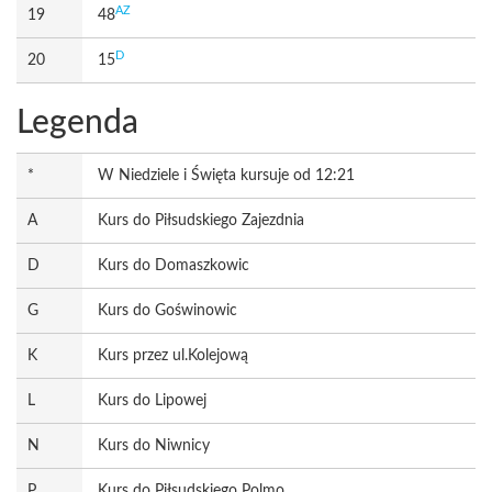
AZ
19
48
D
20
15
Legenda
*
W Niedziele i Święta kursuje od 12:21
A
Kurs do Piłsudskiego Zajezdnia
D
Kurs do Domaszkowic
G
Kurs do Goświnowic
K
Kurs przez ul.Kolejową
L
Kurs do Lipowej
N
Kurs do Niwnicy
P
Kurs do Piłsudskiego Polmo