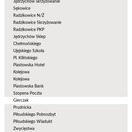
Jędrzychów skrzyżowanie
Sękowice
Radzikowice N/Ż
Radzikowice Skrzyżowanie
Radzikowice PKP
Jędrzychów Sklep
Chełmońskiego
Ujejskiego Szkoła
Pl. Kilińskiego
Piastowska Hotel
Kolejowa
Kolejowa
Piastowska Bank
Szopena Poczta
Gierczak
Prudnicka
Piłsudskiego Polmozbyt
Piłsudskiego Wiadukt
Zwycięstwa