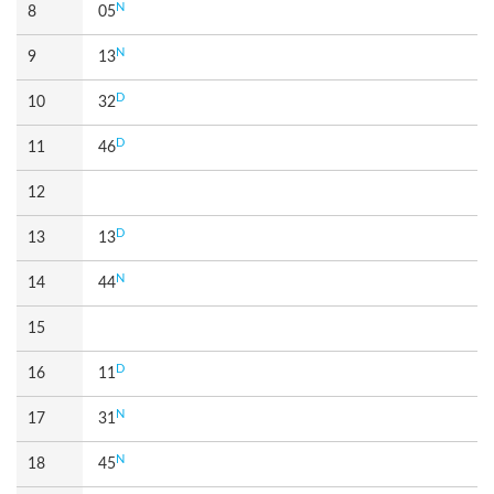
N
8
05
N
9
13
D
10
32
D
11
46
12
D
13
13
N
14
44
15
D
16
11
N
17
31
N
18
45