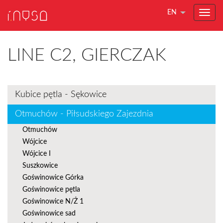
EN
LINE C2, GIERCZAK
Kubice pętla - Sękowice
Otmuchów - Piłsudskiego Zajezdnia
Otmuchów
Wójcice
Wójcice I
Suszkowice
Goświnowice Górka
Goświnowice pętla
Goświnowice N/Ż 1
Goświnowice sad