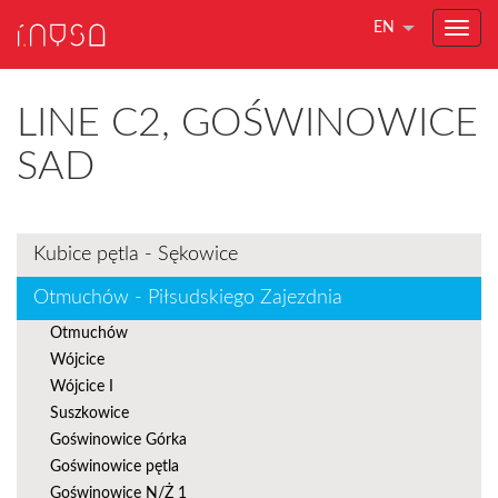
EN
LINE C2, GOŚWINOWICE
SAD
Kubice pętla - Sękowice
Otmuchów - Piłsudskiego Zajezdnia
Otmuchów
Wójcice
Wójcice I
Suszkowice
Goświnowice Górka
Goświnowice pętla
Goświnowice N/Ż 1