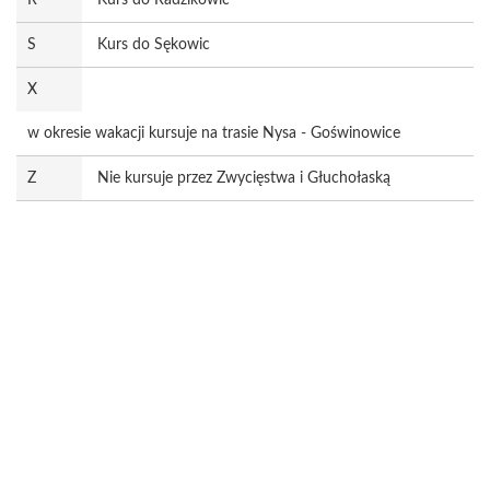
R
Kurs do Radzikowic
S
Kurs do Sękowic
X
w okresie wakacji kursuje na trasie Nysa - Goświnowice
Z
Nie kursuje przez Zwycięstwa i Głuchołaską