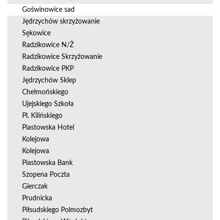
Goświnowice sad
Jędrzychów skrzyżowanie
Sękowice
Radzikowice N/Ż
Radzikowice Skrzyżowanie
Radzikowice PKP
Jędrzychów Sklep
Chełmońskiego
Ujejskiego Szkoła
Pl. Kilińskiego
Piastowska Hotel
Kolejowa
Kolejowa
Piastowska Bank
Szopena Poczta
Gierczak
Prudnicka
Piłsudskiego Polmozbyt