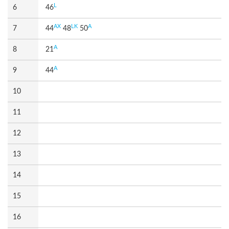
L
6
46
AX
LK
A
7
44
48
50
A
8
21
A
9
44
10
11
12
13
14
15
16