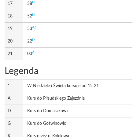
N
17
38
N
18
52
AZ
19
53
D
20
22
A
21
03
Legenda
*
W Niedziele i Święta kursuje od 12:21
A
Kurs do Piłsudskiego Zajezdnia
D
Kurs do Domaszkowic
G
Kurs do Goświnowic
K
Kurs przez ul.Kolejową