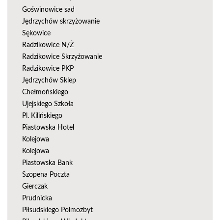
Goświnowice sad
Jędrzychów skrzyżowanie
Sękowice
Radzikowice N/Ż
Radzikowice Skrzyżowanie
Radzikowice PKP
Jędrzychów Sklep
Chełmońskiego
Ujejskiego Szkoła
Pl. Kilińskiego
Piastowska Hotel
Kolejowa
Kolejowa
Piastowska Bank
Szopena Poczta
Gierczak
Prudnicka
Piłsudskiego Polmozbyt