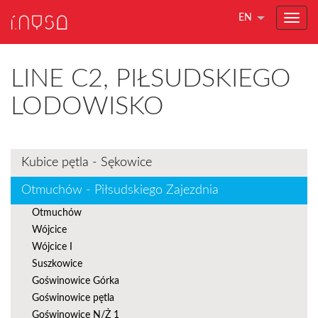
EN
LINE C2, PIŁSUDSKIEGO
LODOWISKO
Kubice pętla - Sękowice
Otmuchów - Piłsudskiego Zajezdnia
Otmuchów
Wójcice
Wójcice I
Suszkowice
Goświnowice Górka
Goświnowice pętla
Goświnowice N/Ż 1