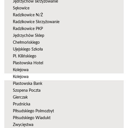
Jędrzychów skrzyżowanie
Sękowice
Radzikowice N/Ż
Radzikowice Skrzyżowanie
Radzikowice PKP
Jędrzychów Sklep
Chełmońskiego
Ujejskiego Szkoła
Pl. Kilińskiego
Piastowska Hotel
Kolejowa
Kolejowa
Piastowska Bank
Szopena Poczta
Gierczak
Prudnicka
Piłsudskiego Polmozbyt
Piłsudskiego Wiadukt
Zwycięstwa