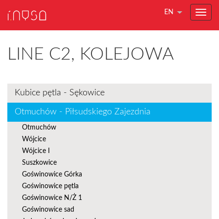
EN
LINE C2, KOLEJOWA
Kubice pętla - Sękowice
Otmuchów - Piłsudskiego Zajezdnia
Otmuchów
Wójcice
Wójcice I
Suszkowice
Goświnowice Górka
Goświnowice pętla
Goświnowice N/Ż 1
Goświnowice sad