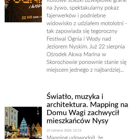
Kultowe ścieżki dźwiękowe grane
na żywo, spektakularny pokaz
fajerwerków i podniebne
widowisko z udziałem motolotni -
tak zapowiada się tegoroczny
Festiwal Ognia i Wody nad
Jeziorem Nyskim. Już 22 sierpnia
Ośrodek Akwa Marina w
Skorochowie ponownie stanie się
miejscem jednego z najbardziej...
Światło, muzyka i
architektura. Mapping na
Domu Wagi zachwycił
mieszkańców Nysy
22 czerwca 2026, 13:13
Mapping udowodnił, że