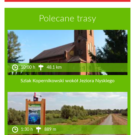
Polecane trasy
10:00 h
48.1 km
Szlak Kopernikowski wokół Jeziora Nyskiego
1:30 h
889 m