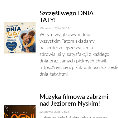
Szczęśliwego DNIA
TATY!
23 czerwca 2026, 08:51
W tym wyjątkowym dniu
wszystkim Tatom składamy
najserdeczniejsze życzenia
zdrowia, siły, satysfakcji z każdego
dnia oraz samych pięknych chwil.
https://nysa.eu/pl/aktualnosci/szczesl
dnia-taty.html
Muzyka filmowa zabrzmi
nad Jeziorem Nyskim!
22 czerwca 2026, 13:25