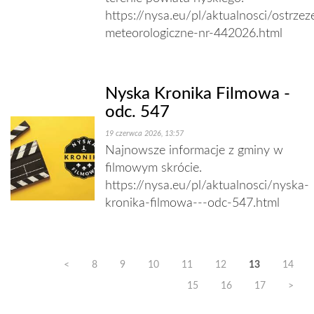
https://nysa.eu/pl/aktualnosci/ostrzez
meteorologiczne-nr-442026.html
Nyska Kronika Filmowa -
odc. 547
19 czerwca 2026, 13:57
Najnowsze informacje z gminy w
filmowym skrócie.
https://nysa.eu/pl/aktualnosci/nyska-
kronika-filmowa---odc-547.html
<
8
9
10
11
12
13
14
15
16
17
>