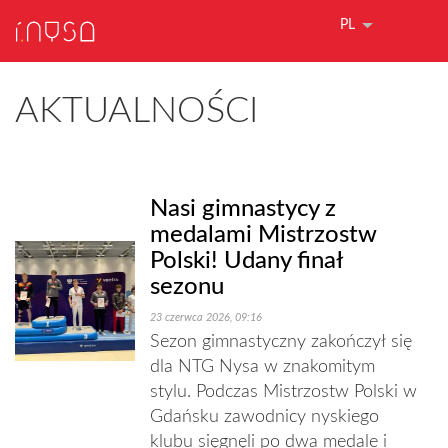
PL
AKTUALNOŚCI
Nasi gimnastycy z
medalami Mistrzostw
Polski! Udany finał
sezonu
23 czerwca 2026, 09:16
Sezon gimnastyczny zakończył się
dla NTG Nysa w znakomitym
stylu. Podczas Mistrzostw Polski w
Gdańsku zawodnicy nyskiego
klubu sięgnęli po dwa medale i